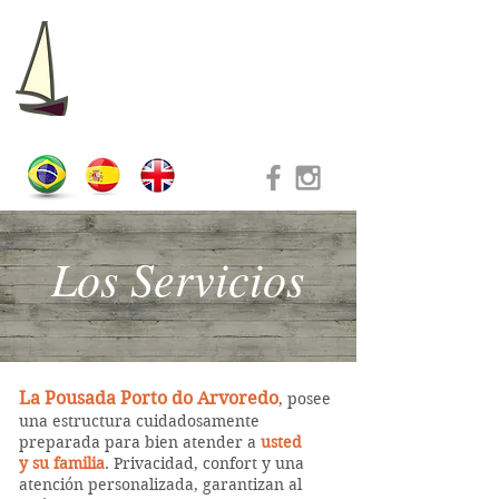
PORTO DO
ARVOREDO
Los Servicios
La Pousada Porto do Arvoredo
, posee
una estructura cuidadosamente
preparada para bien atender a
usted
y su familia
. Privacidad, confort y una
atención personalizada, garantizan al