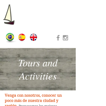
PORTO DO
ARVOREDO
Tours and
Activities
Venga con nosotros, conocer un
poco más de nuestra ciudad y
región
.